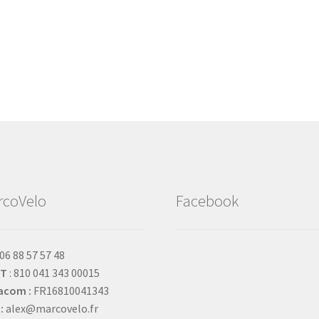
rcoVelo
Facebook
 06 88 57 57 48
ET
: 810 041 343 00015
acom :
FR16810041343
:
alex@marcovelo.fr