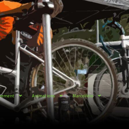
nement
Animations
MarcoVelo