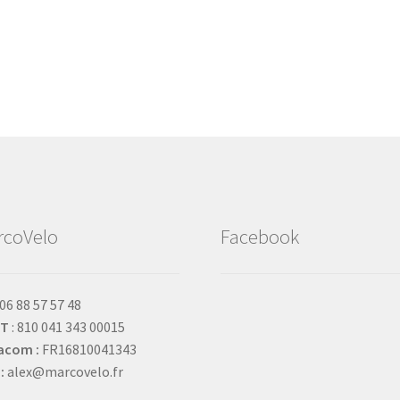
rcoVelo
Facebook
 06 88 57 57 48
ET
: 810 041 343 00015
acom :
FR16810041343
:
alex@marcovelo.fr