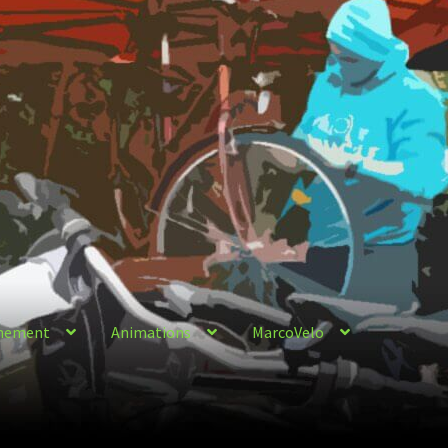
nement
Animations
MarcoVelo