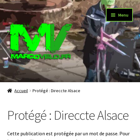
Aller
Aller
Menu
à
au
la
contenu
navigation
Accueil
Accueil
Protégé : Direccte Alsace
Procédures COVID
Protégé : Direccte Alsace
Ouvrir
Fonctionnement
le
menu
Ouvrir
Animations
Cette publication est protégée par un mot de passe. Pour
enfant
le