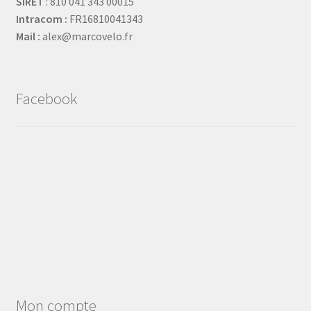
SIRET
: 810 041 343 00015
Intracom :
FR16810041343
Mail :
alex@marcovelo.fr
Facebook
Mon compte