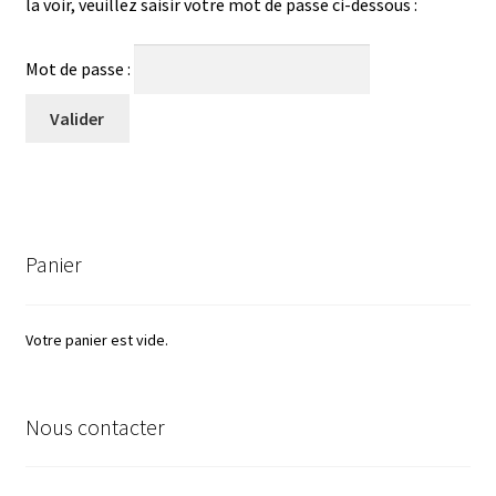
la voir, veuillez saisir votre mot de passe ci-dessous :
menu
Présentation
enfant
Mot de passe :
Campus Crédit Mutuel Alliance Fédérale – Strasbourg
Animation ARTE
Animation Médiateur Européen
Panier
Animation SNCF
Animation Puma
Votre panier est vide.
Anim. IURC-CLÉMENCEAU
Nous contacter
Animation CAF