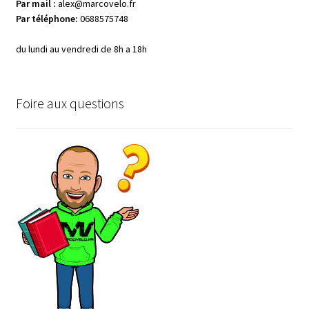
Animation SORA
Par mail :
alex@marcovelo.fr
Par téléphone:
0688575748
Animation MÉTÉO FRANCE
du lundi au vendredi de 8h a 18h
Animation CLARINS
Foire aux questions
Animation HAGER
Animation FONDATION AS
ORFEA
Direccte Alsace
Animation DAMB’NATURE
LA BRESSE BIKEPARK