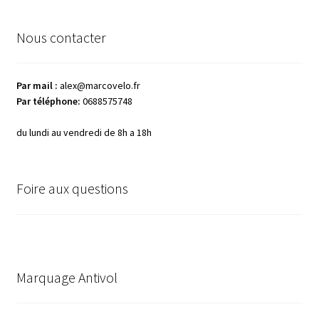
Animation Médiateur Européen
Nous contacter
Animation SNCF
Par mail :
alex@marcovelo.fr
Animation Puma
Par téléphone:
0688575748
Anim. IURC-CLÉMENCEAU
du lundi au vendredi de 8h a 18h
Animation CAF
Foire aux questions
Animation SORA
Animation MÉTÉO FRANCE
Marquage Antivol
Animation CLARINS
Animation HAGER