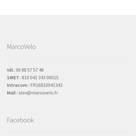
Animation FONDATION AS
ORFEA
MarcoVelo
Direccte Alsace
Animation DAMB’NATURE
tél.
: 06 88 57 57 48
SIRET
: 810 041 343 00015
LA BRESSE BIKEPARK
Intracom :
FR16810041343
Mail :
alex@marcovelo.fr
XBC SCHILTIGHEIM
S.S.I.A.D. BETHESDA
Facebook
AU BOULOT À VÉLO