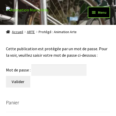
Aller
Aller
Menu
à
au
la
contenu
Accueil
navigation
Accueil
ARTE
Protégé : Animation Arte
Procédures COVID
Cette publication est protégée par un mot de passe. Pour
Ouvrir
Fonctionnement
la voir, veuillez saisir votre mot de passe ci-dessous :
le
menu
Ouvrir
Animations
Mot de passe :
enfant
le
menu
Présentation
enfant
Campus Crédit Mutuel Alliance Fédérale – Strasbourg
Panier
Animation ARTE