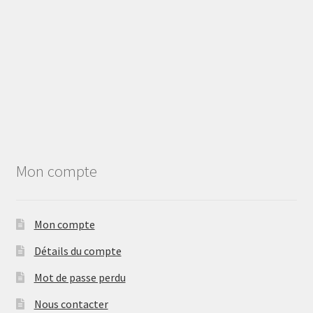
Ouvrir
MarcoVelo
le
menu
Mon compte
enfant
Mon compte
Mon compte
Détails du compte
Mot de passe perdu
Nous contacter