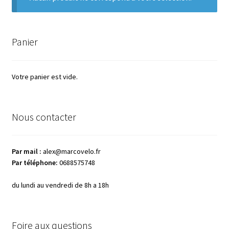
menu
Ouvrir
MarcoVelo
enfant
le
menu
Mon compte
Panier
enfant
Votre panier est vide.
Nous contacter
Par mail :
alex@marcovelo.fr
Par téléphone:
0688575748
du lundi au vendredi de 8h a 18h
Foire aux questions