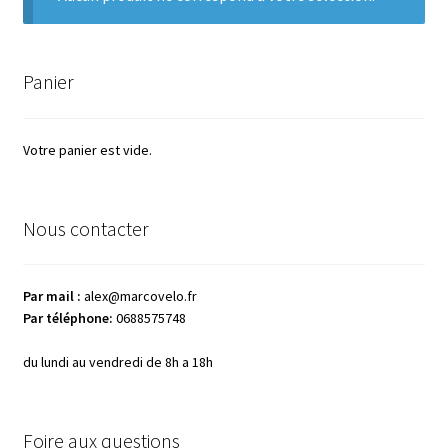
menu
Ouvrir
MarcoVelo
enfant
le
menu
Mon compte
Panier
enfant
Votre panier est vide.
Nous contacter
Par mail :
alex@marcovelo.fr
Par téléphone:
0688575748
du lundi au vendredi de 8h a 18h
Foire aux questions